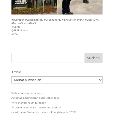
#Hydrogen #Sustainability #GreenEnergy #Innovation #MAR #QuestOne
#FutureGoals #MAN
@SEAR
@SEAR Polska
@ESSI
Archiv
Archiv
Volles Haus in Heidelberg!
Automatisierung kann auch lecker sein!
Wir schaffen Raum für Ideen
🎉 Gemeinsam stark – Danke für 2025! 🎉
📣 Wir laden Sie herzlich ein zur EnergieImpuls 2025!