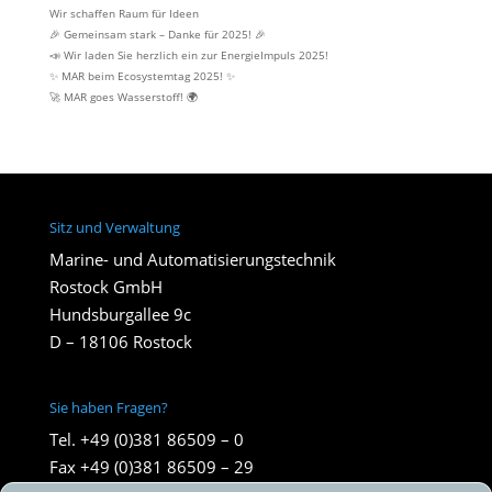
Wir schaffen Raum für Ideen
🎉 Gemeinsam stark – Danke für 2025! 🎉
📣 Wir laden Sie herzlich ein zur EnergieImpuls 2025!
✨ MAR beim Ecosystemtag 2025! ✨
🚀 MAR goes Wasserstoff! 🌍
Sitz und Verwaltung
Marine- und Automatisierungstechnik
Rostock GmbH
Hundsburgallee 9c
D – 18106 Rostock
Sie haben Fragen?
Tel. +49 (0)381 86509 – 0
Fax +49 (0)381 86509 – 29